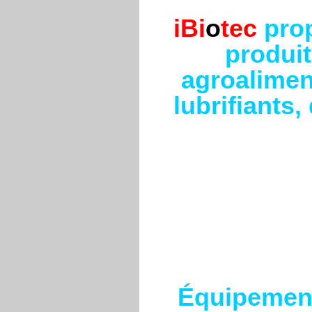
iBi
o
tec
pro
produit
agroaliment
lubrifiants
Équipement