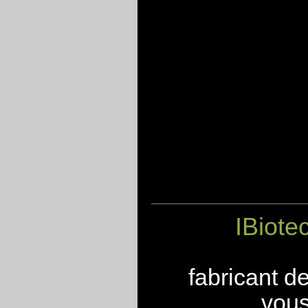
IBiote
fabricant d
vous