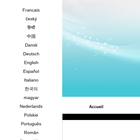
Francais
český
हिन्दी
中国
Dansk
Deutsch
English
Español
Italiano
한국의
magyar
Nederlands
Accueil
Polskie
Português
Român