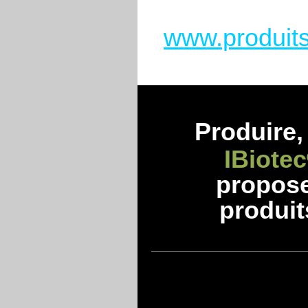
www.produits
Produire, 
IBiotec
propos
produit