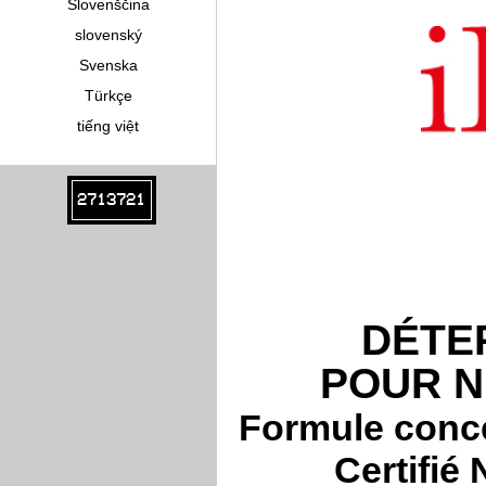
Slovenščina
slovenský
Svenska
Türkçe
tiếng việt
2713721
DÉTE
POUR N
Formule conce
Certifié