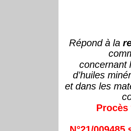
Répond à la
r
comm
concernant 
d’huiles miné
et dans les maté
co
Procès 
N°21/009485 